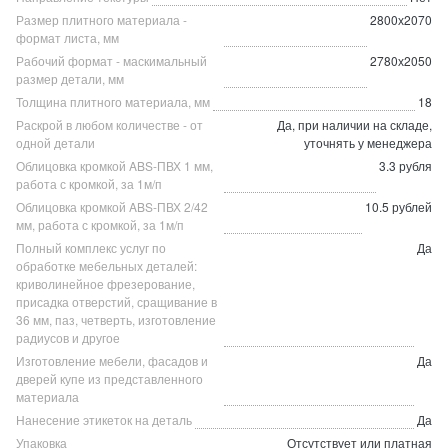
Размер плитного материала -
2800х2070
формат листа, мм
Рабочий формат - маскимальный
2780х2050
размер детали, мм
Толщина плитного материала, мм
18
Раскрой в любом количестве - от
Да, при наличии на складе,
одной детали
уточнять у менеджера
Облицовка кромкой ABS-ПВХ 1 мм,
3.3 рубля
работа с кромкой, за 1м/п
Облицовка кромкой ABS-ПВХ 2/42
10.5 рублей
мм, работа с кромкой, за 1м/п
Полный комплекс услуг по
Да
обработке мебельных деталей:
криволинейное фрезерование,
присадка отверстий, сращивание в
36 мм, паз, четверть, изготовление
радиусов и другое
Изготовление мебели, фасадов и
Да
дверей купе из представленного
материала
Нанесение этикеток на деталь
Да
Упаковка
Отсутствует или платная