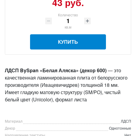
43 руб.
Количество
кв.м
КУПИТЬ
ЛДСП BySpan «Белая Аляска» (декор 600)
— это
качественная ламинированная плита от белорусского
производителя (Ивацевичидрев) толщиной 18 мм.
Имеет гладкую матовую структуру (SM/PO), чистый
белый цвет (Unicolor), формат листа
Материал
ЛДСП
Декор
Однотонные
Направление текстуры
Нет