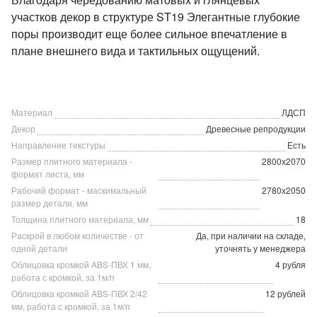
участков декор в структуре ST19 Элегантные глубокие
поры производит еще более сильное впечатление в
плане внешнего вида и тактильных ощущений.
Материал
ЛДСП
Декор
Древесные репродукции
Направление текстуры
Есть
Размер плитного материала -
2800х2070
формат листа, мм
Рабочий формат - маскимальный
2780х2050
размер детали, мм
Толщина плитного материала, мм
18
Раскрой в любом количестве - от
Да, при наличии на складе,
одной детали
уточнять у менеджера
Облицовка кромкой ABS-ПВХ 1 мм,
4 рубля
работа с кромкой, за 1м/п
Облицовка кромкой ABS-ПВХ 2/42
12 рублей
мм, работа с кромкой, за 1м/п