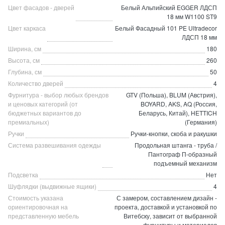
Цвет фасадов - дверей
Белый Альпийский EGGER ЛДСП
18 мм W1100 ST9
Цвет каркаса
Белый Фасадный 101 PE Ultradecor
ЛДСП 18 мм
Ширина, см
180
Высота, см
260
Глубина, см
50
Количество дверей
4
Фурнитура - выбор любых брендов
GTV (Польша), BLUM (Австрия),
и ценовых категорий (от
BOYARD, AKS, AQ (Россия,
бюджетных вариантов до
Беларусь, Китай), HETTICH
премиальных)
(Германия)
Ручки
Ручки-кнопки, скоба и ракушки
Система развешивания одежды
Продольная штанга - труба /
Пантограф П-образный
подъемный механизм
Подсветка
Нет
Шуфлядки (выдвижные ящики)
4
Стоимость указана
С замером, составлением дизайн -
ориентировочная на
проекта, доставкой и установкой по
представленную мебель
Витебску, зависит от выбранной
фурнитуры и материалов