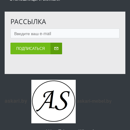
РАССЫЛКА
ПОДПИСАТЬСЯ
askari.by
askari-mebel.by