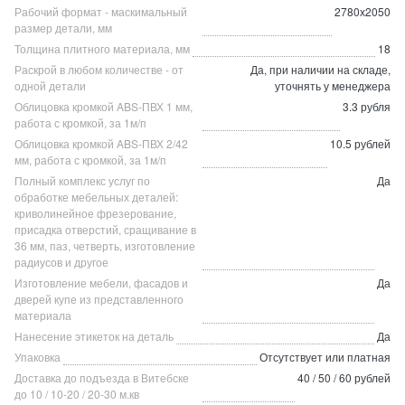
Рабочий формат - маскимальный
2780х2050
размер детали, мм
Толщина плитного материала, мм
18
Раскрой в любом количестве - от
Да, при наличии на складе,
одной детали
уточнять у менеджера
Облицовка кромкой ABS-ПВХ 1 мм,
3.3 рубля
работа с кромкой, за 1м/п
Облицовка кромкой ABS-ПВХ 2/42
10.5 рублей
мм, работа с кромкой, за 1м/п
Полный комплекс услуг по
Да
обработке мебельных деталей:
криволинейное фрезерование,
присадка отверстий, сращивание в
36 мм, паз, четверть, изготовление
радиусов и другое
Изготовление мебели, фасадов и
Да
дверей купе из представленного
материала
Нанесение этикеток на деталь
Да
Упаковка
Отсутствует или платная
Доставка до подъезда в Витебске
40 / 50 / 60 рублей
до 10 / 10-20 / 20-30 м.кв