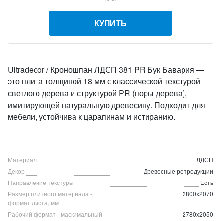
КУПИТЬ
Ultradecor / Кроношпан ЛДСП 381 PR Бук Бавария —
это плита толщиной 18 мм с классической текстурой
светлого дерева и структурой PR (поры дерева),
имитирующей натуральную древесину. Подходит для
мебели, устойчива к царапинам и истиранию.
Материал
ЛДСП
Декор
Древесные репродукции
Направление текстуры
Есть
Размер плитного материала -
2800х2070
формат листа, мм
Рабочий формат - маскимальный
2780х2050