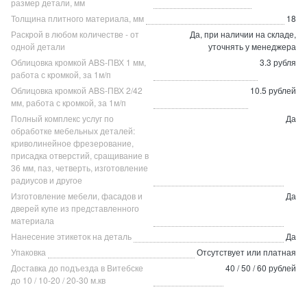
размер детали, мм
Толщина плитного материала, мм
18
Раскрой в любом количестве - от
Да, при наличии на складе,
одной детали
уточнять у менеджера
Облицовка кромкой ABS-ПВХ 1 мм,
3.3 рубля
работа с кромкой, за 1м/п
Облицовка кромкой ABS-ПВХ 2/42
10.5 рублей
мм, работа с кромкой, за 1м/п
Полный комплекс услуг по
Да
обработке мебельных деталей:
криволинейное фрезерование,
присадка отверстий, сращивание в
36 мм, паз, четверть, изготовление
радиусов и другое
Изготовление мебели, фасадов и
Да
дверей купе из представленного
материала
Нанесение этикеток на деталь
Да
Упаковка
Отсутствует или платная
Доставка до подъезда в Витебске
40 / 50 / 60 рублей
до 10 / 10-20 / 20-30 м.кв