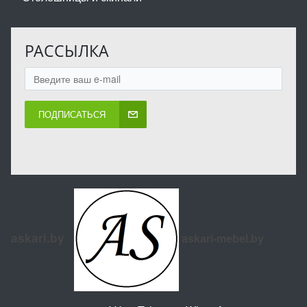
РАССЫЛКА
ПОДПИСАТЬСЯ
askari.by
askari-mebel.by