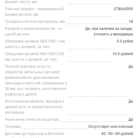
формат листа, мм
Рабочий формат - маскимальный
2780х2050
размер детали, мм
Толщина плитного материала, мм
18
Раскрой в любом количестве - от
Да, при наличии на складе,
одной детали
уточнять у менеджера
Облицовка кромкой ABS-ПВХ 1 мм,
3.3 рубля
работа с кромкой, за 1м/п
Облицовка кромкой ABS-ПВХ 2/42
10.5 рублей
мм, работа с кромкой, за 1м/п
Полный комплекс услуг по
Да
обработке мебельных деталей:
криволинейное фрезерование,
присадка отверстий, сращивание в
36 мм, паз, четверть, изготовление
радиусов и другое
Изготовление мебели, фасадов и
Да
дверей купе из представленного
материала
Нанесение этикеток на деталь
Да
Упаковка
Отсутствует или платная
Доставка до подъезда в Витебске
40 / 50 / 60 рублей