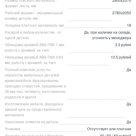
Размер плитного материала -
2800х2070
формат листа, мм
Рабочий формат - маскимальный
2780х2050
размер детали, мм
Толщина плитного материала, мм
18
Раскрой в любом количестве - от
Да, при наличии на складе,
одной детали
уточнять у менеджера
Облицовка кромкой ABS-ПВХ 1 мм,
3.3 рубля
работа с кромкой, за 1м/п
Облицовка кромкой ABS-ПВХ 2/42
10.5 рублей
мм, работа с кромкой, за 1м/п
Полный комплекс услуг по
Да
обработке мебельных деталей:
криволинейное фрезерование,
присадка отверстий, сращивание в
36 мм, паз, четверть, изготовление
радиусов и другое
Изготовление мебели, фасадов и
Да
дверей купе из представленного
материала
Нанесение этикеток на деталь
Да
Упаковка
Отсутствует или платная
Доставка до подъезда в Витебске
40 / 50 / 60 рублей