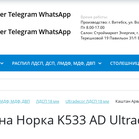
iber Telegram WhatsApp
Время работы:
Производство: г. Витебск, ул. В
Пт 8.00-17.00
iber Telegram WhatsApp
Салон: Строймаркет Энергия, г. 
Терешковой 19 Павильон 31/1 В
РАСПИЛ ЛДСП, ДСП, ЛМДФ, МДФ, ДВП
СТОЛЕШНИЦ
ЛМДФ, МДФ, ДВП
ЛДСП 18 мм
Ultradecor ЛДСП 18 мм
Каштан Арва
а Норка K533 AD Ultra