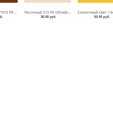
Яблоня Локарно 1972 PR Ultradecor ЛДСП 18 мм
Песочный 515 PE Ultradecor ЛДСП 18 мм
б.
38.40 руб.
50.40 руб.