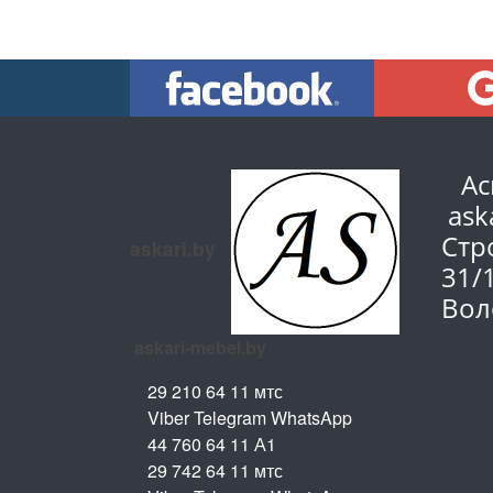
Ас
ask
Стр
askari.by
31/
Вол
askari-mebel.by
29 210 64 11 мтс
Viber Telegram WhatsApp
44 760 64 11 А1
29 742 64 11 мтс