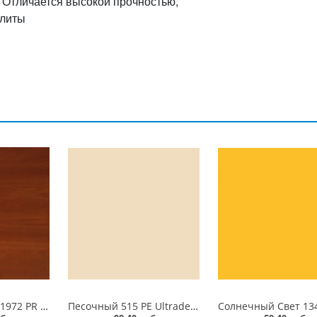
. Отличается высокой прочностью,
плиты
Яблоня Локарно 1972 PR Ultradecor ЛДСП 18 мм
Песочный 515 PE Ultradecor ЛДСП 18 мм