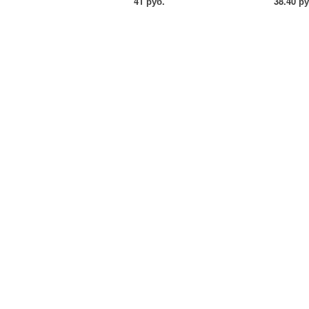
41 руб.
38.40 ру