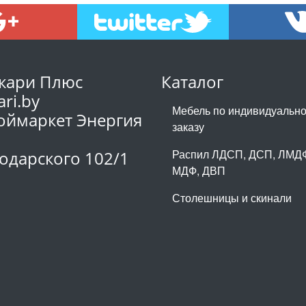
кари Плюс
Каталог
ari.by
Мебель по индивидуальн
оймаркет Энергия
заказу
1
Распил ЛДСП, ДСП, ЛМД
одарского 102/1
МДФ, ДВП
Столешницы и скинали