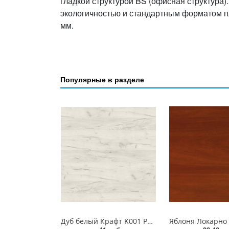
гладкой структурой BS (офисная структура)
экологичностью и стандартным форматом 
мм.
Популярные в разделе
Дуб белый Крафт K001 PW Ultradecor ЛДСП 18 мм