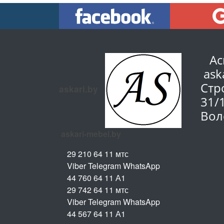
Ас
ask
Стр
askari.by
31/
Вол
askari-mebel.by
29 210 64 11 мтс
Viber Telegram WhatsApp
44 760 64 11 А1
29 742 64 11 мтс
Viber Telegram WhatsApp
44 567 64 11 А1