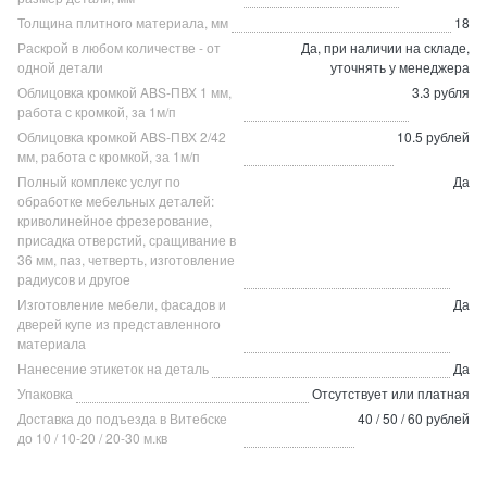
Толщина плитного материала, мм
18
Раскрой в любом количестве - от
Да, при наличии на складе,
одной детали
уточнять у менеджера
Облицовка кромкой ABS-ПВХ 1 мм,
3.3 рубля
работа с кромкой, за 1м/п
Облицовка кромкой ABS-ПВХ 2/42
10.5 рублей
мм, работа с кромкой, за 1м/п
Полный комплекс услуг по
Да
обработке мебельных деталей:
криволинейное фрезерование,
присадка отверстий, сращивание в
36 мм, паз, четверть, изготовление
радиусов и другое
Изготовление мебели, фасадов и
Да
дверей купе из представленного
материала
Нанесение этикеток на деталь
Да
Упаковка
Отсутствует или платная
Доставка до подъезда в Витебске
40 / 50 / 60 рублей
до 10 / 10-20 / 20-30 м.кв