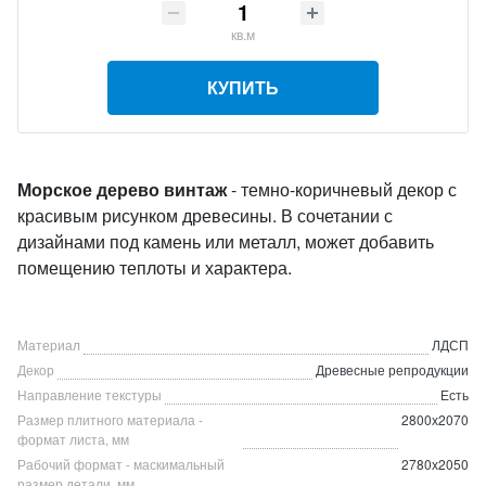
кв.м
КУПИТЬ
Морское дерево винтаж
- темно-коричневый декор с
красивым рисунком древесины. В сочетании с
дизайнами под камень или металл, может добавить
помещению теплоты и характера.
Материал
ЛДСП
Декор
Древесные репродукции
Направление текстуры
Есть
Размер плитного материала -
2800х2070
формат листа, мм
Рабочий формат - маскимальный
2780х2050
размер детали, мм