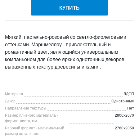
КУПИТЬ
Мягкий, пастельно-розовый со светло-фиолетовыми
оттенками. Маршмеллоу - привлекательный и
романтичный цвет, являющийся универсальным
компаньоном для более ярких однотонных декоров,
выраженных текстур древесины и камня.
Материал
ЛДСП
Декор
Однотонные
Направление текстуры
Нет
Размер плитного материала -
2800х2070
формат листа, мм
Рабочий формат - маскимальный
2780х2050
размер детали, мм