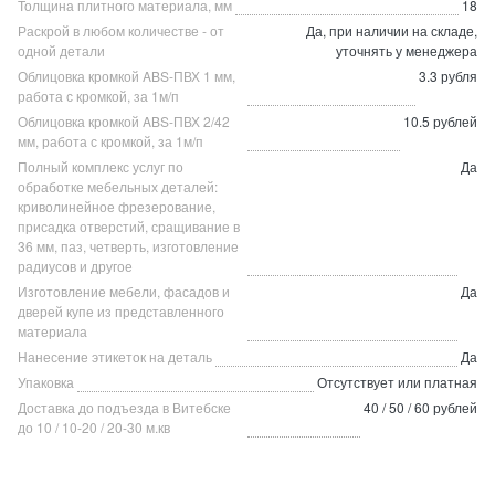
Толщина плитного материала, мм
18
Раскрой в любом количестве - от
Да, при наличии на складе,
одной детали
уточнять у менеджера
Облицовка кромкой ABS-ПВХ 1 мм,
3.3 рубля
работа с кромкой, за 1м/п
Облицовка кромкой ABS-ПВХ 2/42
10.5 рублей
мм, работа с кромкой, за 1м/п
Полный комплекс услуг по
Да
обработке мебельных деталей:
криволинейное фрезерование,
присадка отверстий, сращивание в
36 мм, паз, четверть, изготовление
радиусов и другое
Изготовление мебели, фасадов и
Да
дверей купе из представленного
материала
Нанесение этикеток на деталь
Да
Упаковка
Отсутствует или платная
Доставка до подъезда в Витебске
40 / 50 / 60 рублей
до 10 / 10-20 / 20-30 м.кв