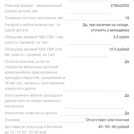
Рабочий формат - маскимальный
2780х2050
размер детали, мм
Толщина плитного материала, мм
18
Раскрой в любом количестве - от
Да, при наличии на складе,
одной детали
уточнять у менеджера
Облицовка кромкой ABS-ПВХ 1 мм,
3.3 рубля
работа с кромкой, за 1м/п
Облицовка кромкой ABS-ПВХ 2/42
10.5 рублей
мм, работа с кромкой, за 1м/п
Полный комплекс услуг по
Да
обработке мебельных деталей:
криволинейное фрезерование,
присадка отверстий, сращивание в
36 мм, паз, четверть, изготовление
радиусов и другое
Изготовление мебели, фасадов и
Да
дверей купе из представленного
материала
Нанесение этикеток на деталь
Да
Упаковка
Отсутствует или платная
Доставка до подъезда в Витебске
40 / 50 / 60 рублей
до 10 / 10-20 / 20-30 м.кв