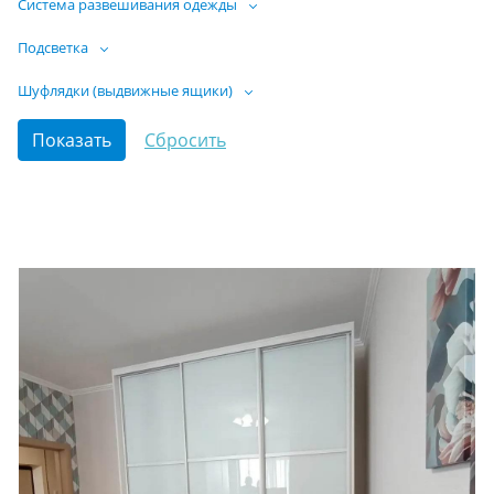
Система развешивания одежды
Подсветка
Шуфлядки (выдвижные ящики)