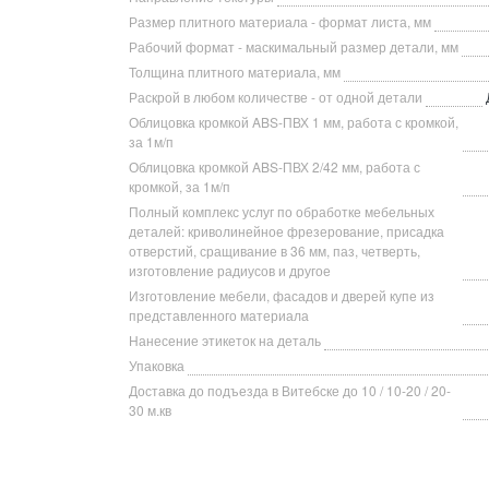
Размер плитного материала - формат листа, мм
Рабочий формат - маскимальный размер детали, мм
Толщина плитного материала, мм
Раскрой в любом количестве - от одной детали
Облицовка кромкой ABS-ПВХ 1 мм, работа с кромкой,
за 1м/п
Облицовка кромкой ABS-ПВХ 2/42 мм, работа с
кромкой, за 1м/п
Полный комплекс услуг по обработке мебельных
деталей: криволинейное фрезерование, присадка
отверстий, сращивание в 36 мм, паз, четверть,
изготовление радиусов и другое
Изготовление мебели, фасадов и дверей купе из
представленного материала
Нанесение этикеток на деталь
Упаковка
Доставка до подъезда в Витебске до 10 / 10-20 / 20-
30 м.кв