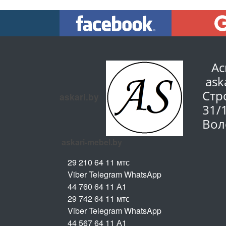
Ас
ask
Стр
askari.by
31/
Вол
askari-mebel.by
29 210 64 11 мтс
Viber Telegram WhatsApp
44 760 64 11 А1
29 742 64 11 мтс
Viber Telegram WhatsApp
44 567 64 11 А1