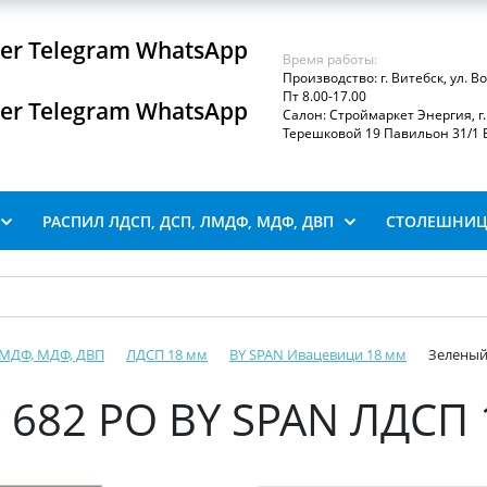
iber Telegram WhatsApp
Время работы:
Производство: г. Витебск, ул. В
Пт 8.00-17.00
iber Telegram WhatsApp
Салон: Строймаркет Энергия, г. 
Терешковой 19 Павильон 31/1 В
РАСПИЛ ЛДСП, ДСП, ЛМДФ, МДФ, ДВП
СТОЛЕШНИЦ
ЛМДФ, МДФ, ДВП
ЛДСП 18 мм
BY SPAN Ивацевици 18 мм
Зеленый
 682 PO BY SPAN ЛДСП 