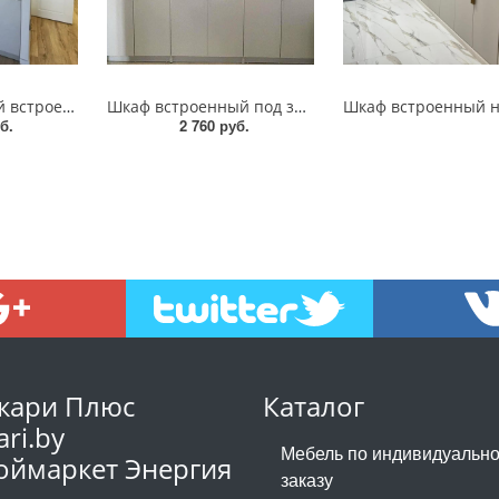
Шкаф распашной встроенный
Шкаф встроенный под заказ
б.
2 760 руб.
кари Плюс
Каталог
ari.by
Мебель по индивидуальн
оймаркет Энергия
заказу