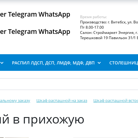
iber Telegram WhatsApp
Время работы:
Производство: г. Витебск, ул. В
Пт 8.00-17.00
iber Telegram WhatsApp
Салон: Строймаркет Энергия, г. 
Терешковой 19 Павильон 31/1 В
РАСПИЛ ЛДСП, ДСП, ЛМДФ, МДФ, ДВП
СТОЛЕШНИЦ
альному заказу
Шкаф распашной на заказ
Шкаф распашной встр
й в прихожую