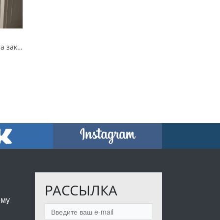
Шкаф встроенный на заказ в Витебске
РАССЫЛКА
ому