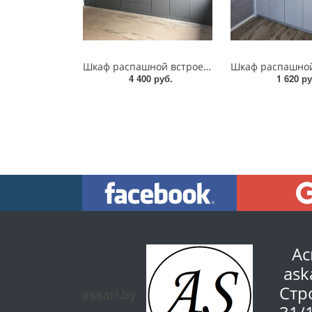
Шкаф распашной встроенный на заказ
4 400 руб.
1 620 ру
Ас
ask
Стр
askari.by