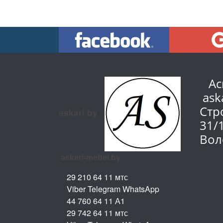
Ас
ask
Стр
askari.by
31/
Вол
askari-mebel.by
29 210 64 11 мтс
Viber Telegram WhatsApp
44 760 64 11 А1
29 742 64 11 мтс