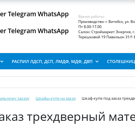
iber Telegram WhatsApp
Время работы:
Производство: г. Витебск, ул. В
Пт 8.00-17.00
iber Telegram WhatsApp
Салон: Строймаркет Энергия, г. 
Терешковой 19 Павильон 31/1 В
РАСПИЛ ЛДСП, ДСП, ЛМДФ, МДФ, ДВП
СТОЛЕШНИЦ
альному заказу
Шкафы-купе на заказ
Шкаф-купе под заказ трехд
аказ трехдверный мате