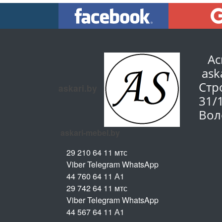
Ас
ask
Стр
askari.by
31/
Вол
askari-mebel.by
29 210 64 11 мтс
Viber Telegram WhatsApp
44 760 64 11 А1
29 742 64 11 мтс
Viber Telegram WhatsApp
44 567 64 11 А1