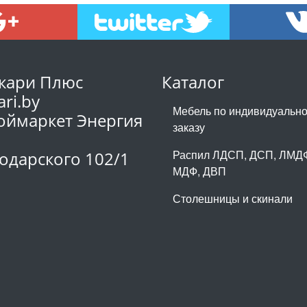
кари Плюс
Каталог
ari.by
Мебель по индивидуальн
оймаркет Энергия
заказу
1
Распил ЛДСП, ДСП, ЛМД
одарского 102/1
МДФ, ДВП
Столешницы и скинали