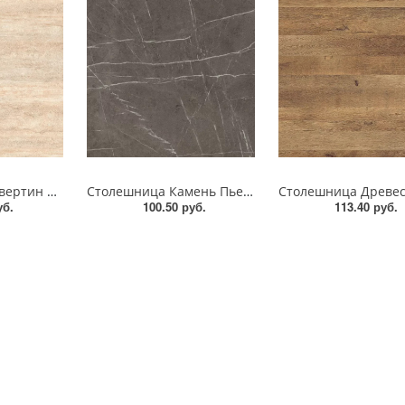
Столешница Травертин Маргарита AF030 STG5 EGGER
Столешница Камень Пьетра Гриджиа антрацит F205 STG9 EGGER
уб.
100.50 руб.
113.40 руб.