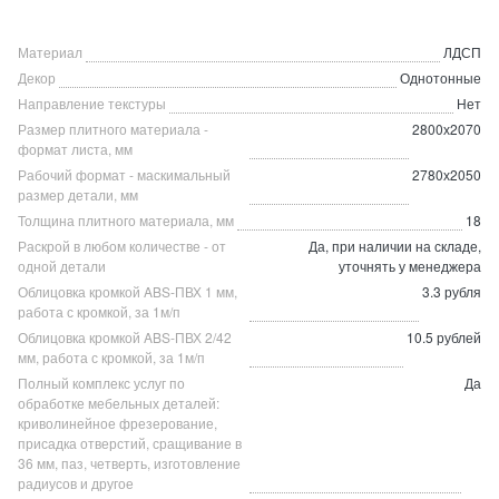
Материал
ЛДСП
Декор
Однотонные
Направление текстуры
Нет
Размер плитного материала -
2800х2070
формат листа, мм
Рабочий формат - маскимальный
2780х2050
размер детали, мм
Толщина плитного материала, мм
18
Раскрой в любом количестве - от
Да, при наличии на складе,
одной детали
уточнять у менеджера
Облицовка кромкой ABS-ПВХ 1 мм,
3.3 рубля
работа с кромкой, за 1м/п
Облицовка кромкой ABS-ПВХ 2/42
10.5 рублей
мм, работа с кромкой, за 1м/п
Полный комплекс услуг по
Да
обработке мебельных деталей:
криволинейное фрезерование,
присадка отверстий, сращивание в
36 мм, паз, четверть, изготовление
радиусов и другое