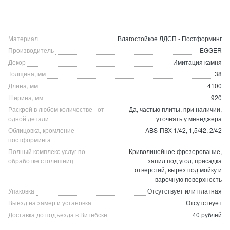
Материал
Влагостойкое ЛДСП - Постформинг
Производитель
EGGER
Декор
Имитация камня
Толщина, мм
38
Длина, мм
4100
Ширина, мм
920
Раскрой в любом количестве - от
Да, частью плиты, при наличии,
одной детали
уточнять у менеджера
Облицовка, кромление
ABS-ПВХ 1/42, 1,5/42, 2/42
постформинга
Полный комплекс услуг по
Криволинейное фрезерование,
обработке столешниц
запил под угол, присадка
отверстий, вырез под мойку и
варочную поверхность
Упаковка
Отсутствует или платная
Выезд на замер и установка
Отсутствует
Доставка до подъезда в Витебске
40 рублей