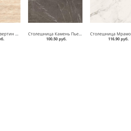
Столешница Травертин Маргарита AF030 STG5 EGGER
Столешница Камень Пьетра Гриджиа антрацит F205 STG9 EGGER
уб.
100.50 руб.
116.90 руб.