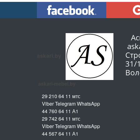
Ас
ask
Стр
askari.by
31/
Вол
askari-mebel.by
29 210 64 11 мтс
Viber Telegram WhatsApp
44 760 64 11 А1
29 742 64 11 мтс
Viber Telegram WhatsApp
44 567 64 11 А1