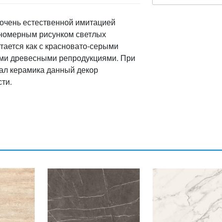
очень естественной имитацией
вномерным рисунком светлых
етается как с красновато-серыми
ыми древесными репродукциями. При
ал керамика данный декор
ти.