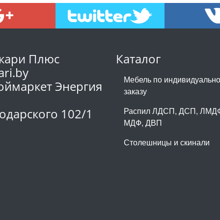
кари Плюс
Каталог
ari.by
Мебель по индивидуальн
оймаркет Энергия
заказу
1
Распил ЛДСП, ДСП, ЛМД
одарского 102/1
МДФ, ДВП
Столешницы и скинали