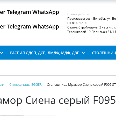
iber Telegram WhatsApp
Время работы:
Производство: г. Витебск, ул. В
Пт 8.00-17.00
iber Telegram WhatsApp
Салон: Строймаркет Энергия, г. 
Терешковой 19 Павильон 31/1 В
РАСПИЛ ЛДСП, ДСП, ЛМДФ, МДФ, ДВП
СТОЛЕШНИЦ
али
Столешницы EGGER
Столешница Мрамор Сиена серый F095 ST
мор Сиена серый F095